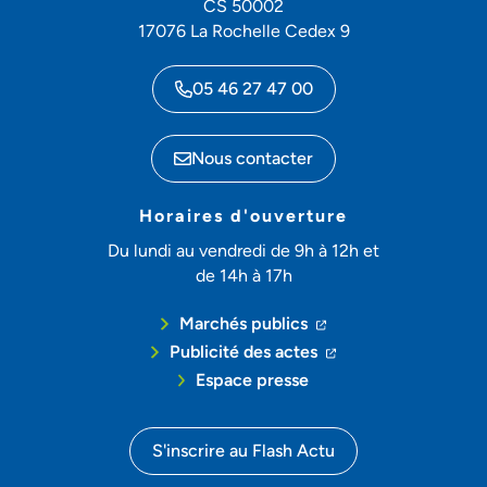
CS 50002
17076 La Rochelle Cedex 9
05 46 27 47 00
Nous contacter
Horaires d'ouverture
Du lundi au vendredi de 9h à 12h et
de 14h à 17h
(ouverture dans un no
(ouverture dans un 
Marchés publics
(ouverture dans un n
(ouverture dans un
Publicité des actes
Espace presse
S'inscrire au Flash Actu