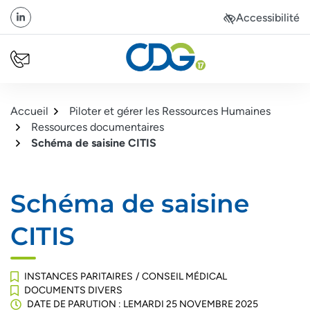
Gestion des traceurs
Aller
Aller
Aller
Accessibilité
à
au
au
Linkedin
(ouverture dans un nouvel onglet)
la
contenu
pied
navigation
de
NOUS CONTACTER
Site officiel du Centre
page
Accueil
Piloter et gérer les Ressources Humaines
Ressources documentaires
Schéma de saisine CITIS
Schéma de saisine
CITIS
INSTANCES PARITAIRES
/
CONSEIL MÉDICAL
DOCUMENTS DIVERS
DATE DE PARUTION : LE
MARDI 25 NOVEMBRE 2025