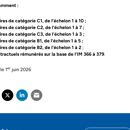
amment :
res de catégorie C1, de l’échelon 1 à 10 ;
res de catégorie C2, de l’échelon 1 à 7 ;
res de catégorie C3, de l’échelon 1 à 3 ;
res de catégorie B1, de l’échelon 1 à 5 ;
ires de catégorie B2, de l’échelon 1 à 2
;
tractuels rémunérés sur la base de l’IM 366 à 379
.
er
 le 1
juin 2026
rtager sur Facebook
verture dans un nouvel onglet)
Partager sur X (Twitter)
(ouverture dans un nouvel onglet)
Partager sur LinkedIn
(ouverture dans un nouvel onglet)
Partager par e-mail
(ouverture dans un nouvel onglet)